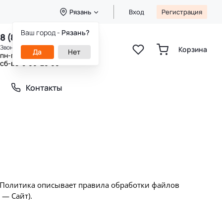
Рязань
Вход
Регистрация
Ваш город -
Рязань?
8 (800) 333-49-25
Звонок бесплатный
Корзина
Да
Нет
пн-пт 8:00-20:00
сб-вс 9:00-20:00
Контакты
. Политика описывает правила обработки файлов
 — Сайт).