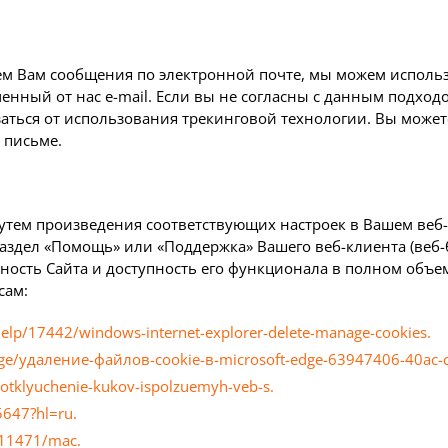
яем Вам сообщения по электронной почте, мы можем использ
енный от нас e-mail. Если вы не согласны с данным подход
азаться от использования трекинговой технологии. Вы может
 письме.
утем произведения соответствующих настроек в Вашем веб-
раздел «Помощь» или «Поддержка» Вашего веб-клиента (веб-б
ость Сайта и доступность его функционала в полном объе
сам:
help/17442/windows-internet-explorer-delete-manage-cookies.
-edge/удаление-файлов-cookie-в-microsoft-edge-63947406-40ac
i-otklyuchenie-kukov-ispolzuemyh-veb-s.
5647?hl=ru.
ri11471/mac.