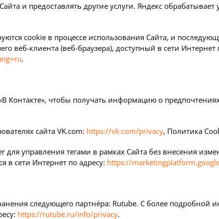
е Сайта и предоставлять другие услуги. Яндекс обрабатывае
.
уются cookie в процессе использования Сайта, и последующу
го веб-клиента (веб-браузера), доступный в сети Интернет 
ang=ru
.
«В Контакте», чтобы получать информацию о предпочтения
ователях сайта VK.com:
https://vk.com/privacy
, Политика Coo
er для управления тегами в рамках Сайта без внесения изм
я в сети Интернет по адресу:
https://marketingplatform.goog
хранения следующего партнёра: Rutube. С более подробной
ресу:
https://rutube.ru/info/privacy
.