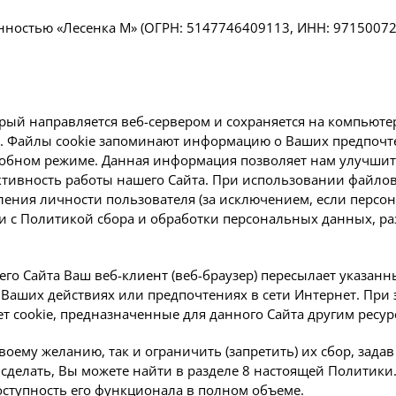
ностью «Лесенка М» (ОГРН: 5147746409113, ИНН: 97150072
торый направляется веб-сервером и сохраняется на компьют
а. Файлы cookie запоминают информацию о Ваших предпоч
добном режиме. Данная информация позволяет нам улучшить
ивность работы нашего Сайта. При использовании файлов
вления личности пользователя (за исключением, если пер
и с Политикой сбора и обработки персональных данных, ра
го Сайта Ваш веб-клиент (веб-браузер) пересылает указанны
Ваших действиях или предпочтениях в сети Интернет. При 
ет cookie, предназначенные для данного Сайта другим ресур
своему желанию, так и ограничить (запретить) их сбор, зад
о сделать, Вы можете найти в разделе 8 настоящей Политик
оступность его функционала в полном объеме.