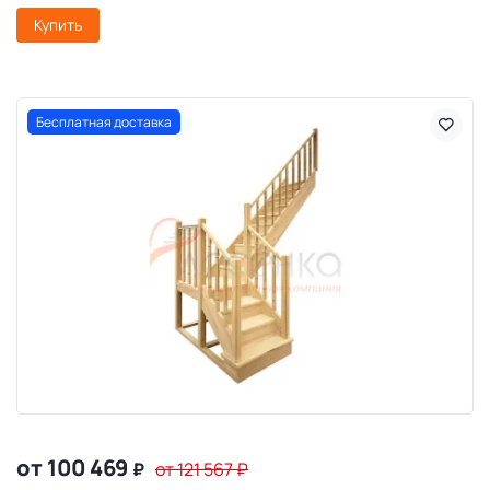
Купить
Бесплатная доставка
от 100 469
₽
от 121 567
₽