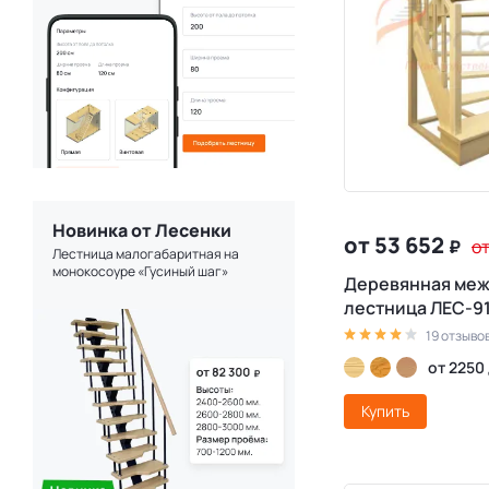
Новинка от Лесенки
от 53 652
₽
от
Лестница малогабаритная на
монокосоуре «Гусиный шаг»
Деревянная ме
лестница ЛЕС-9
19 отзыво
от 2250
Купить