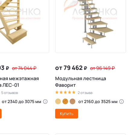
93
от 79 462
₽
от 74 044
₽
₽
от 96 149
₽
ная межэтажная
Модульная лестница
а ЛЕС-01
Фаворит
5 отзывов
2 отзыва
от 2340 до 3075 мм
от 2160 до 3525 мм
Купить