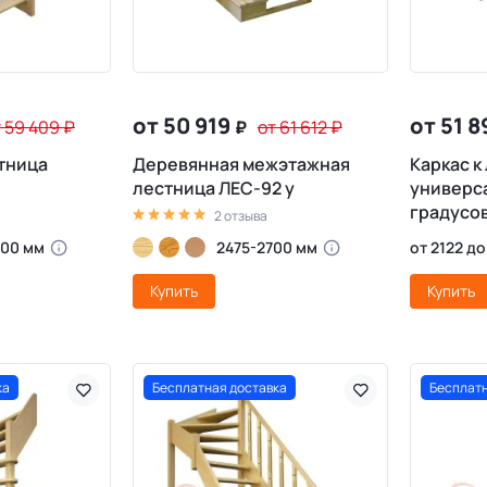
от 50 919
от 51 
т 59 409
₽
₽
от 61 612
₽
тница
Деревянная межэтажная
Каркас к
лестница ЛЕС-92 у
универса
градусо
2 отзыва
900 мм
2475-2700 мм
от 2122 до
Купить
Купить
ка
Бесплатная доставка
Бесплатн