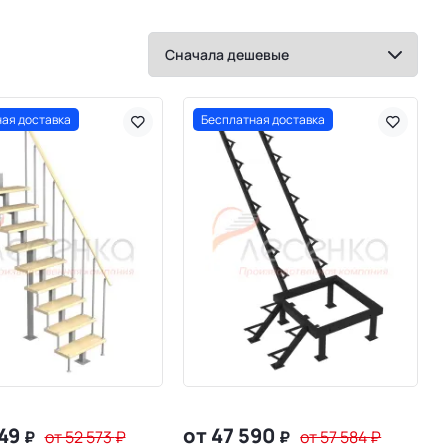
ая доставка
Бесплатная доставка
449
от 47 590
₽
от 52 573
₽
₽
от 57 584
₽