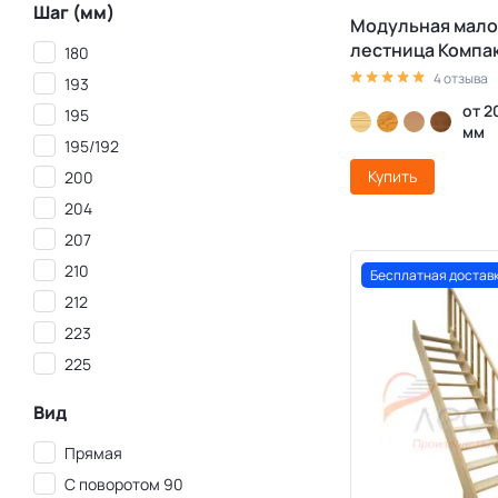
Шаг (мм)
Модульная мало
лестница Компа
180
4 отзыва
193
от 2
195
мм
195/192
Купить
200
204
207
210
Бесплатная достав
212
223
225
Вид
Прямая
С поворотом 90