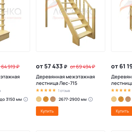
от 57 433
от 61 1
 64 919
₽
₽
от 69 494
₽
жэтажная
Деревянная межэтажная
Деревян
1
лестница Лес-715
лестниц
в
1 отзыв
 до 3150 мм
2677-2900 мм
Купить
Купить