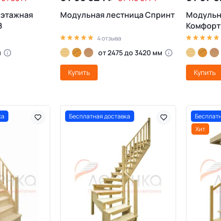
жэтажная
Модульная лестница Спринт
Модульн
8
Комфорт
4 отзыва
м
от 2475 до 3420 мм
Купить
Купить
ка
Бесплатная доставка
Бесплатн
Хит