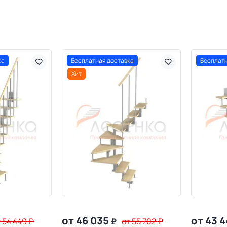
ка
Бесплатная доставка
Бесплатн
Хит
от 46 035
от 43 
 54 449
₽
₽
от 55 702
₽