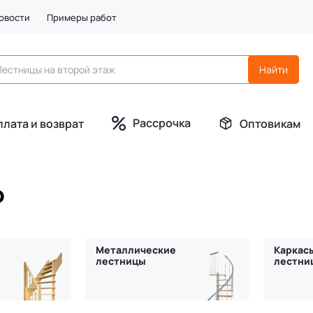
овости
Примеры работ
Рассрочка
плата и возврат
Оптовикам
ю
Металлические
Каркас
лестницы
лестни