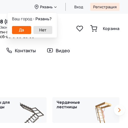
Рязань
Вход
Регистрация
Ваш город -
Рязань?
8 (800) 333-49-25
Звонок бесплатный
Корзина
Да
Нет
пн-пт 8:00-20:00
сб-вс 9:00-20:00
Контакты
Видео
ы для
Чердачные
цы
лестницы