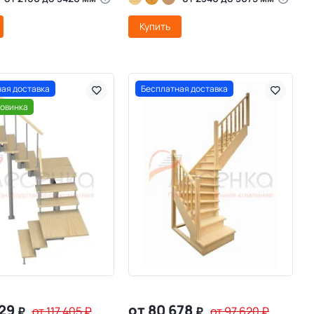
Купить
ая доставка
Бесплатная доставка
овинка
029
от 80 678
₽
от 117 405
₽
₽
от 97 620
₽