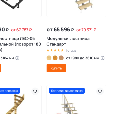
890
от 65 596
₽
от 62 787
₽
₽
от 79 371
₽
 лестнице ЛЕС-06
Модульная лестница
льной (поворот 180
Стандарт
в)
1 отзыв
 3184 мм
от 1980 до 3610 мм
Купить
ая доставка
Бесплатная доставка