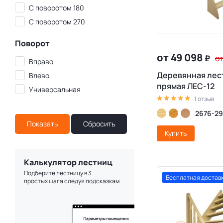
С поворотом 180
С поворотом 270
Поворот
от 49 098
₽
о
Вправо
Деревянная лес
Влево
прямая ЛЕС-12
Универсальная
1 отзыв
2676-2
Купить
Калькулятор лестниц
Подберите лестницу в 3
Бесплатная достав
простых шага следуя подсказкам