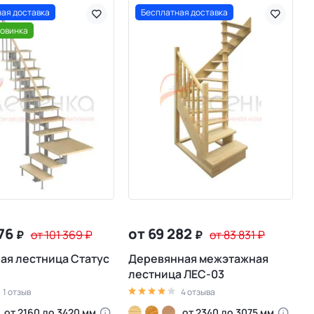
ая доставка
Бесплатная доставка
овинка
776
от 69 282
₽
от 101 369
₽
₽
от 83 831
₽
ая лестница Статус
Деревянная межэтажная
лестница ЛЕС-03
1 отзыв
4 отзыва
от 2160 до 3420 мм
от 2340 до 3075 мм