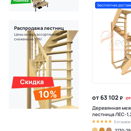
Бесплатная достав
Распродажа лестниц
Цены на весь ассортимент
снижены на 10%!
от 63 102
₽
от
Деревянная ме
лестница ЛЕС-1,
6 отзывов
2730-29