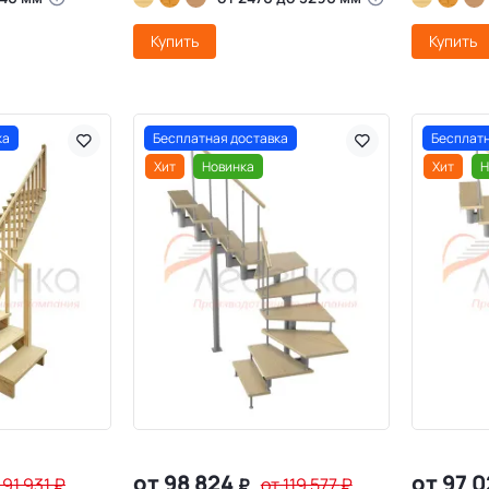
Купить
Купить
ка
Бесплатная доставка
Бесплатн
Хит
Новинка
Хит
Н
от 98 824
от 97 
 91 931
₽
₽
от 119 577
₽