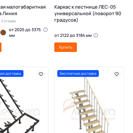
ая малогабаритная
Каркас к лестнице ЛЕС-05
а Линия
универсальной (поворот 90
градусов)
2 отзыва
от 2025 до 3375
мм
от 2122 до 3184 мм
Купить
ая доставка
Бесплатная доставка