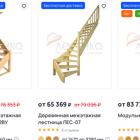
ка
Бесплатная доставка
Бесплатн
Хит
Н
от 65 369
от 83 
 76 353
₽
₽
от 79 096
₽
жэтажная
Деревянная межэтажная
Модульн
2ВУ
лестница ЛЕС-07
6 отзывов
40 мм
от 2470 до 3290 мм