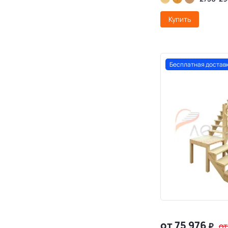
Купить
Бесплатная достав
от 75 976
₽
от