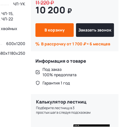
11 220
₽
ЧЛ-УК
10 200
₽
 ЧЛ-15,
, ЧЛ-22
 хвойных
В корзину
Заказать звонок
600x1200
В рассрочку от 1 700
₽
× 6 месяцев
580x1180x250
Информация о товаре
Под заказ
100% предоплата
Гарантия 1 год
Калькулятор лестниц
Подберите лестницу в 3
простых шага следуя подсказкам