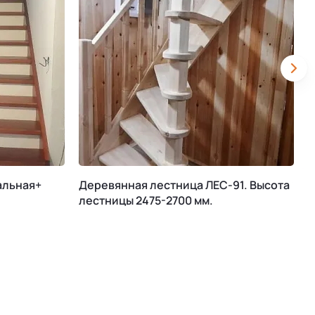
альная+
Деревянная лестница ЛЕС-91. Высота
М
лестницы 2475-2700 мм.
К
В