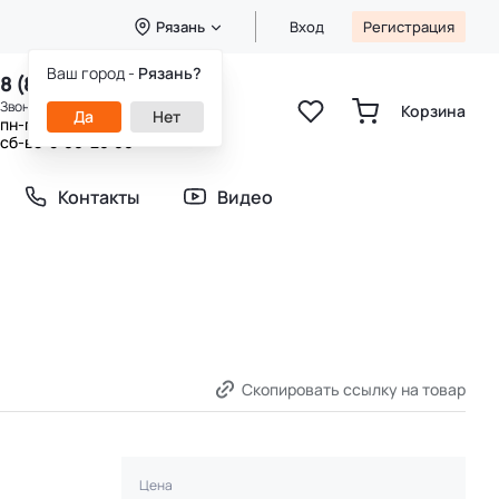
Рязань
Вход
Регистрация
Ваш город -
Рязань?
8 (800) 333-49-25
Звонок бесплатный
Корзина
Да
Нет
пн-пт 8:00-20:00
сб-вс 9:00-20:00
Контакты
Видео
Скопировать ссылку на товар
Цена