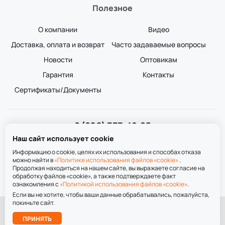
Полезное
О компании
Видео
Доставка, оплата и возврат
Часто задаваемые вопросы
Новости
Оптовикам
Гарантия
Контакты
Сертификаты/Документы
8 (800) 333-49-25
Звонок бесплатный
Наш сайт использует cookie
пн-пт 8:00-20:00
сб-вс 9:00-20:00
Информацию о cookie, целях их использования и способах отказа
можно найти в
«Политике использования файлов «cookie»
.
Продолжая находиться на нашем сайте, вы выражаете согласие на
обработку файлов «cookie», а также подтверждаете факт
ознакомления с
«Политикой использования файлов «cookie»
.
Если вы не хотите, чтобы ваши данные обрабатывались, пожалуйста,
покиньте сайт.
При использовании материалов сайта ссылка на сайт обязательна.
Подобрать
ПРИНЯТЬ
лестницу
Политика обработки персональных данных