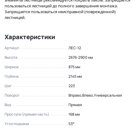
элементы лестницы рекомендуется покрыть лаком. Запрещается
пользоваться лестницей до полного завершения монтажа.
Запрещается пользоваться неисправной (поврежденной)
лестницей.
Характеристики
Артикул
ЛЕС-12.
Высота
2676-2900 мм
Ширина
875 мм
Глубина
2145 мм
Шаг
223
Поворот
Вправо,Влево,Универсальная
Вид
Прямая
Проступи (прямая часть)
168 мм
Угол подъема
53°